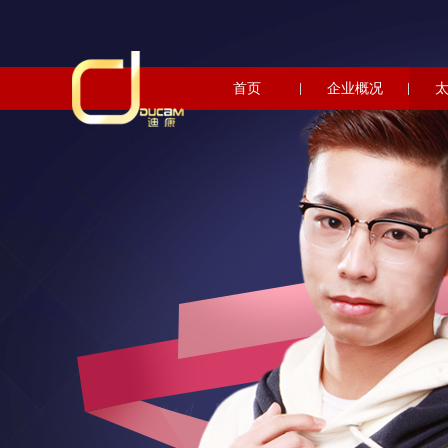
首页
企业概况