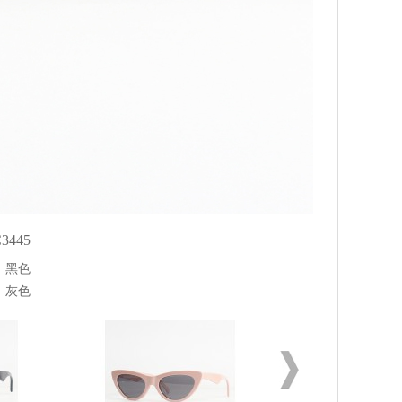
3445
：黑色
：灰色